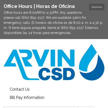
Office Hours | Horas de Oficina
Dismiss
Office hours are 8:00AM to 4:30PM. Any questions
please call (661) 854-2127. We are available 24hrs for
emergency calls. El horario de oficina es de 8:00 a. m. a 4:30 p.
m. Si tiene alguna pregunta, llame al (661) 854-2127. Estamos
disponibles las 24 horas para emergencias.
Contact Us
Bill Pay Information