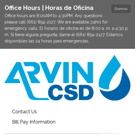
Office Hours | Horas de Oficina
Dismiss
Office hours are 8:00AM to 4:30PM. Any questions
please call (661) 854-2127. We are available 24hrs for
emergency calls. El horario de oficina es de 8:00 a. m. a 4:30 p.
m. Si tiene alguna pregunta, llame al (661) 854-2127. Estamos
disponibles las 24 horas para emergencias.
Contact Us
Bill Pay Information